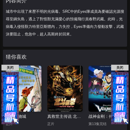
内容简介
擊，武藏決要
城市中出現了來歷不明的光病毒。SRC中的Eyes隊成員為要確認光源搜
尋至鏑矢島，遇上了對怪獸充滿愛心的預備飛行員春野武藏。此時，光
病毒入侵怪獸力特里亞斯體內，力失控，Eyes準備向力發動攻擊，武藏
決要阻止，危急中，超人高斯終於回來。
猜你喜欢
关闭
关闭
疯狂动物城
真救世主传说 北斗神拳 拉欧传 殉爱之章
战神金刚：传奇的保护神 第六季 普通话版
正片
正片
第13集完结