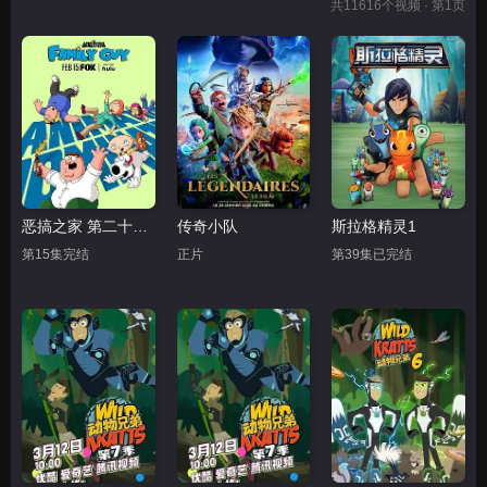
共
11616
个视频 · 第1页
恶搞之家 第二十四季
传奇小队
斯拉格精灵1
第15集完结
正片
第39集已完结