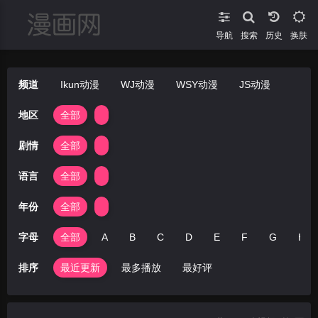
导航
搜索
换肤
频道
Ikun动漫
WJ动漫
WSY动漫
JS动漫
地区
全部
剧情
全部
语言
全部
年份
全部
字母
全部
A
B
C
D
E
F
G
H
排序
最近更新
最多播放
最好评