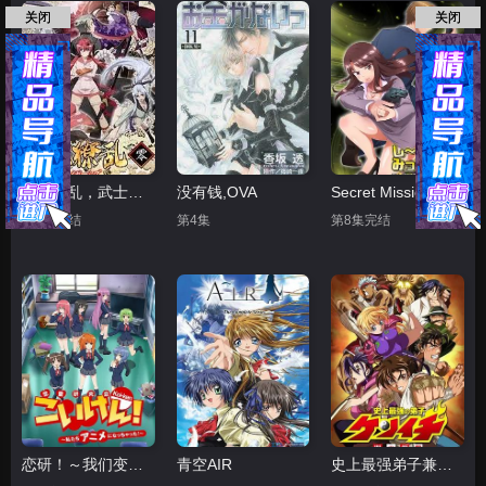
关闭
关闭
百花缭乱，武士后谈
没有钱,OVA
Secret Mission潜入捜査官绝对不会输
第2集完结
第4集
第8集完结
恋研！～我们变成动画啦！
青空AIR
史上最强弟子兼一 暗之袭击