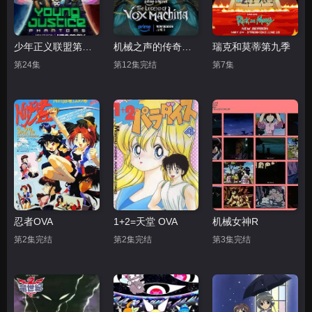
少年正义联盟第四季
机械之声的传奇第四季
瑞克和莫蒂第九季
第24集
第12集完结
第7集
忍者OVA
1+2=天堂 OVA
机械女神R
第2集完结
第2集完结
第3集完结