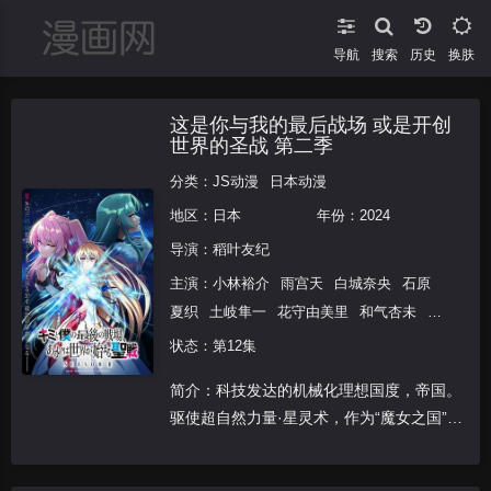
导航
搜索
换肤
这是你与我的最后战场 或是开创
世界的圣战 第二季
分类：
JS动漫
日本动漫
地区：
日本
年份：
2024
导演：
稻叶友纪
主演：
小林裕介
雨宫天
白城奈央
石原
夏织
土岐隼一
花守由美里
和气杏未
泽
城美雪
久川绫
榎木淳弥
富田美忧
速水
状态：第12集
奖
竹达彩奈
笠间淳
杉田智和
兴津和
简介：科技发达的机械化理想国度，帝国。
幸
子安武人
绿川光
小原好美
置鲇龙太
驱使超自然力量·星灵术，作为“魔女之国”受
郎
关俊彦
人畏惧的涅比利斯皇厅。两国的漫长战争仍
在持续。