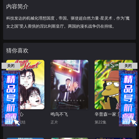
内容简介
科技发达的机械化理想国度，帝国。驱使超自然力量·星灵术，作为“魔
女之国”受人畏惧的涅比利斯皇厅。两国的漫长战争仍在持续。
猜你喜欢
关闭
关闭
天使之心
鸣鸟不飞
辛普森一家 第十五季
第50集完结
正片
第22集