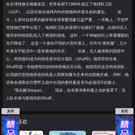
在全球怪物灾难爆发后，世界各国于1966年成立了地球防卫队
（GGF），以应对来自地球内外的怪物和外星生命的袭击。 如
今，人类对自然界的破坏和全球变暖现象日益严重。 一天晚上，宇宙甲
壳怪物巴赞甲出现了。地球防卫队的清理行动遇到了困难，比留间弦人
领导的特殊部队陷入了绝望的境地。 这时，一个神秘的巨人带着耀眼的
光芒降临了。 这是一个身份不明的大型外星人，代号为“奥特曼”，几十
年来在宇航员中一直有着他的传言。 后来，弦人被传唤到指挥中
心，突然接到成为特殊怪兽对应分遣队（SKaRD）指挥官的任务。
SKaRD是一支秘密组织的特殊怪物反应分队。他指挥的这支特殊部队，
以驾驶巨型怪物形状的机器人阿斯加隆为主来对抗怪物灾难。 同时，他
还奉命调查在巴赞甲之战中出现的奥特曼是否为必须消灭的敌人。
“我去解决&quot;。 现在，在布莱泽奥特曼之光的笼罩下，弦
人队长将与新组织的SKaR...
关闭
关闭
猜你喜欢