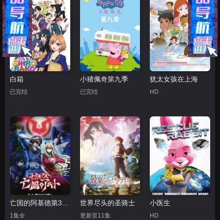
白箱
小猪佩奇第九季
犹太女孩在上海
已完结
已完结
HD
亡国的阿基德第3章：辉芒陨落
世界尽头的圣骑士
小医生
1集全
更新至11集
HD