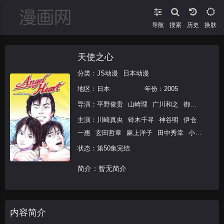
导航
搜索
换肤
天使之心
分类：
JS动漫
日本动漫
地区：
日本
年份：
2005
导演：
平野俊贵
山崎理
广川和之
御厨恭辅
山
主演：
川崎真央
铃木千寻
神谷明
伊仓
一惠
玄田哲章
麻上洋子
田中秀幸
小山
茉美
矢田耕司
有本钦隆
绪方惠美
岛田
状态：第50集完结
敏
龙田直树
千叶进步
金田朋子
日比爱
简介：暂无简介
子
野岛裕史
野岛健儿
内容简介