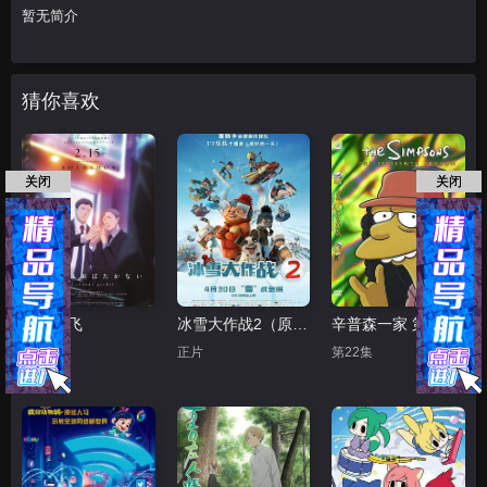
暂无简介
猜你喜欢
关闭
关闭
鸣鸟不飞
冰雪大作战2（原声版）
辛普森一家 第十五季
正片
正片
第22集