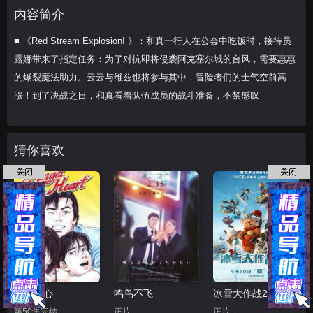
维兹也将参与其中，冒险者们的士
内容简介
■ 《Red Stream Explosion! 》：和真一行人在公会中吃饭时，接待员
露娜带来了指定任务：为了对抗即将侵袭阿克塞尔城的台风，需要惠惠
的爆裂魔法助力。云云与维兹也将参与其中，冒险者们的士气空前高
涨！到了决战之日，和真看着队伍成员的战斗准备，不禁感叹——
猜你喜欢
关闭
关闭
天使之心
鸣鸟不飞
冰雪大作战2（原声版）
第50集完结
正片
正片