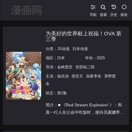
导航
搜索
换肤
为美好的世界献上祝福！OVA 第
三季
分类：
JS动漫
日本动漫
地区：
日本
年份：
2025
导演：
金崎贵臣
安部祐二郎
主演：
福岛润
雨宫天
高桥李依
茅野爱
衣
状态：第2集
简介：■ 《Red Stream Explosion! 》：和
真一行人在公会中吃饭时，接待员露娜带来
了指定任务：为了对抗即将侵袭阿克塞尔城
的台风，需要惠惠的爆裂魔法助力。云云与