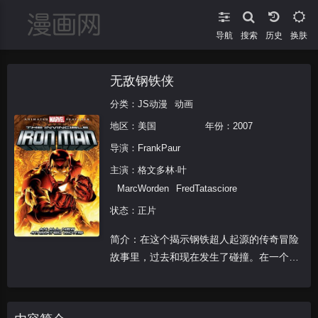
导航
搜索
换肤
无敌钢铁侠
分类：
JS动漫
动画
地区：
美国
年份：
2007
导演：
FrankPaur
主演：
格文多林·叶
MarcWorden
FredTatasciore
状态：正片
简介：在这个揭示钢铁超人起源的传奇冒险
故事里，过去和现在发生了碰撞。在一个被
埋葬多年的中国古老王国的废墟上，百万富
翁兼发明家托尼。斯塔克进行着挖掘工作，
但挖掘进度远远超出了协议规定的部分。他