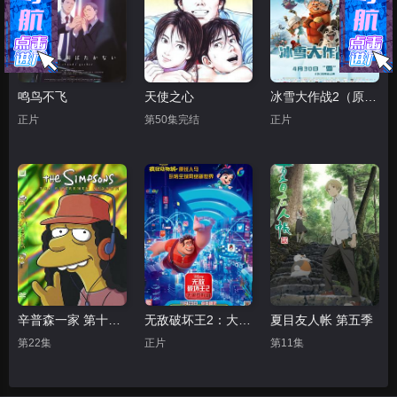
鸣鸟不飞
天使之心
冰雪大作战2（原声版）
正片
第50集完结
正片
辛普森一家 第十五季
无敌破坏王2：大闹互联网
夏目友人帐 第五季
第22集
正片
第11集