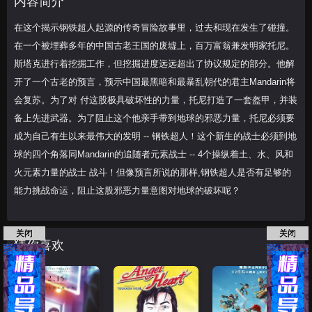
内容简介
解开了一个古老的
在这个揭示钢铁超人起源的传奇冒险故事里，过去和现在发生了碰撞。
在一个被埋葬多年的中国古老王国的废墟上，百万富翁兼发明家托尼。
斯塔克进行着挖掘工作，但挖掘进度远远超出了协议规定的部分。他解
开了一个古老的预言，预示中国最黑暗和最暴乱朝代的君主Mandarin将
会复苏。为了对 付这股极具破坏性的力量，托尼打造了一套盔甲，并装
备上先进武器。为了阻止这个他亲手带到地球的邪恶力量，托尼必须要
成为自己有生以来最伟大的发明 -- 钢铁超人！这个新生的战士必须到地
球的四个角落同Mandarin的追随者元素战士 -- 4个操纵着土、水、风和
火元素力量的战士 战斗！但像预言所说的那样,钢铁超人是否有足够的
能力挑战命运，阻止这股邪恶力量意图对地球的破坏呢？
关闭
关闭
猜你喜欢