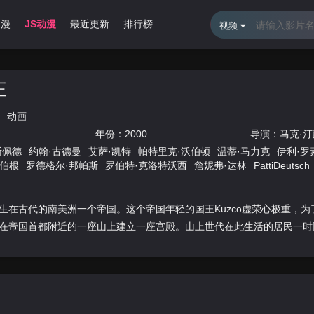
动漫
JS动漫
最近更新
排行榜
视频
王
动画
年份：
2000
导演：
马克·
斯佩德
约翰·古德曼
艾萨·凯特
帕特里克·沃伯顿
温蒂·马力克
伊利·罗
·伯根
罗德格尔·邦帕斯
罗伯特·克洛特沃西
詹妮弗·达林
PattiDeutsch
福林
杰斯·哈梅尔
雪莉·琳恩
丹尼·曼恩
米凯·麦高万
史蒂夫·萨斯坎德
·汀戴尔
汤姆·琼斯
生在古代的南美洲一个帝国。这个帝国年轻的国王Kuzco虚荣心极重，
在帝国首都附近的一座山上建立一座宫殿。山上世代在此生活的居民一时陷