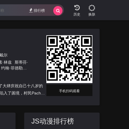
排行榜
换肤
汀戴尔
素·林兹
斯蒂芬·
约翰·菲德勒
乔·怀特
杰克·
为了大肆庆祝自己十八岁的
手机扫码观看
入了困境，村民Pacha
JS动漫排行榜