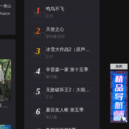
的一座山
1
鸣鸟不飞
NO
zco
正片
2
天使之心
NO
第50集完结
3
冰雪大作战2（原声版）
NO
正片
关闭
4
辛普森一家 第十五季
NO
第22集
5
无敌破坏王2：大闹互联网
NO
正片
夏目友人帐 第五季
6
夏目友人帐 第五季
NO
第11集