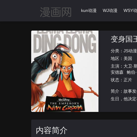
首页
动漫导航
Ikun动漫
WJ动漫
WSY
变身国
分类：
JS动漫
地区：
美国
主演：
大卫·
安德森
鲍伯
米丽亚姆·
状态：正片
安杰尔
马克
简介：故事发
生日，他决定
来
内容简介