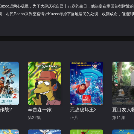
uzco虚荣心极重，为了大肆庆祝自己十八岁的生日，他决定在帝国首都附近
民Pacha来到皇宫请求Kuzco考虑下当地居民的处境，收回成命，但遭到Ku
冰雪大作战2（原声版）
辛普森一家 第十五季
无敌破坏王2：大闹互联网
第22集
正片
第11集