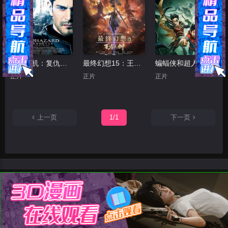
生化危机：复仇（动画）
最终幻想15：王者之剑
蝙蝠侠和超人：超凡双子之战
正片
正片
正片
上一页
1/1
下一页