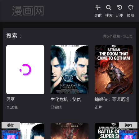
导航
搜索
换肤
搜索：
共
6
个视频 · 第1页
男巫
生化危机：复仇
蝙蝠侠：哥谭厄运
全10集
已完结
正片
关闭
关闭