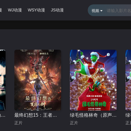
漫
WJ动漫
WSY动漫
JS动漫
最近更新
排行榜
视频
生化危机：复仇（动画）
最终幻想15：王者之剑
绿毛怪格林奇（原声版）
正片
正片
正